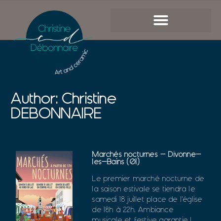
Author:
Christine
DEBONNAIRE
Marchés nocturnes – Divonne-
les-Bains (01)
Le premier marché nocturne de
la saison estivale se tiendra le
samedi 18 juillet place de l’église
de 18h à 22h. Ambiance
musicale et festive garantie !