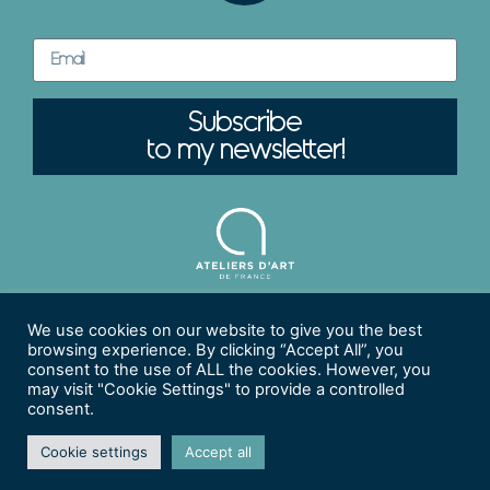
Subscribe
to my newsletter!
We use cookies on our website to give you the best
browsing experience. By clicking “Accept All”, you
Legal Notices |
Privacy Policy
Manage Your Subscription
consent to the use of ALL the cookies. However, you
may visit "Cookie Settings" to provide a controlled
© 2026 Christine DEBONNAIRE - Tous Droits Réservés.
consent.
© Web Integration
Visuel & Développement
| © Graphic
Design
Studio RUBICOM
| © Photo Credits
Vincent
Cookie settings
Accept all
Débonnaire Photographe