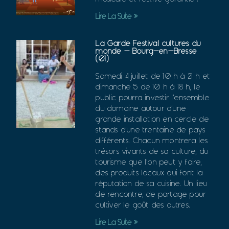
Lire La Suite »
La Garde Festival cultures du
monde – Bourg-en-Bresse
(01)
Samedi 4 juillet de 10 h à 21 h et
dimanche 5 de 10 h à 18 h, le
public pourra inves­tir l’ensemble
du domaine autour d’une
grande ins­tal­la­tion en cercle de
stands d’une tren­taine de pays
dif­fé­rents. Cha­cun mon­trera les
tré­sors vivants de sa culture, du
tou­risme que l’on peut y faire,
des pro­duits locaux qui font la
répu­ta­tion de sa cui­sine. Un lieu
de ren­contre, de par­tage pour
culti­ver le goût des autres.
Lire La Suite »