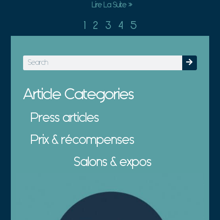
Lire La Suite »
1
2
3
4
5
Article Categories
Press articles
Prix & récompenses
Salons & expos