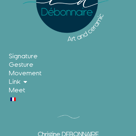
Signature
Gesture
Movement
Link
Meet
Christine DEBONNAIRE