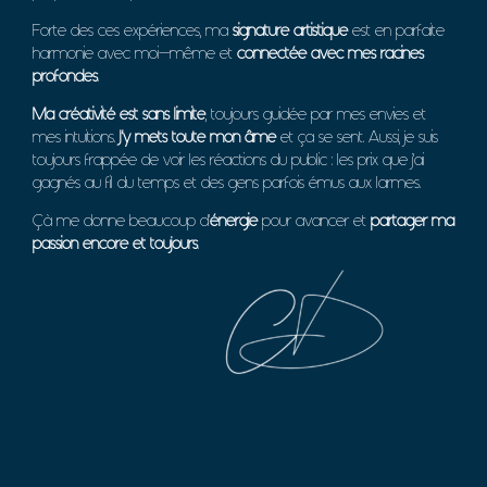
Forte des ces expériences, ma
signature artistique
est en parfaite
harmonie avec moi-même et
connectée avec mes racines
profondes
.
Ma créativité est sans limite
, toujours guidée par mes envies et
mes intuitions.
J’y mets toute mon âme
et ça se sent. Aussi, je suis
toujours frappée de voir les réactions du public : les prix que j’ai
gagnés au fil du temps et des gens parfois émus aux larmes.
Çà me donne beaucoup d’
énergie
pour avancer et
partager ma
passion encore et toujours
.