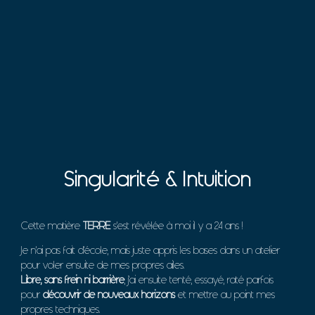
Singularité & Intuition
Cette matière
TERRE
s’est révélée à moi il y a 24 ans !
Je n’ai pas fait d’école, mais juste appris les bases dans un atelier
pour voler ensuite de mes propres ailes.
Libre, sans frein ni barrière
, j’ai ensuite tenté, essayé, raté parfois
pour
découvrir de nouveaux horizons
et mettre au point mes
propres techniques.