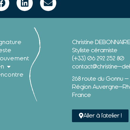
ignature
Christine DEBONNAIR
este
Styliste céramiste
ouvement
(+33) 06 292 252 80
en
contact@christine-deb
encontre
268 route du Gonnu –
Région Auvergne-Rh
France
Aller à l'atelier !