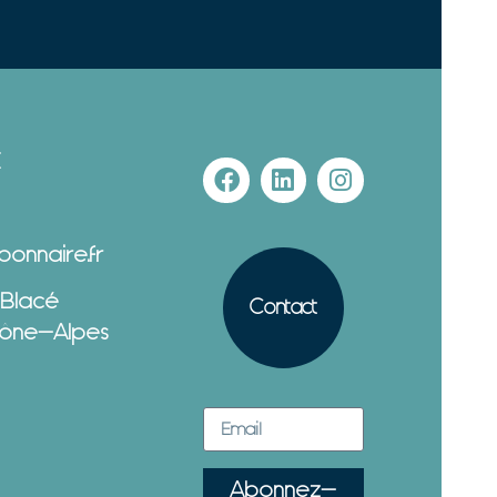
E
onnaire.fr
 Blacé
Contact
ône-Alpes
Abonnez-