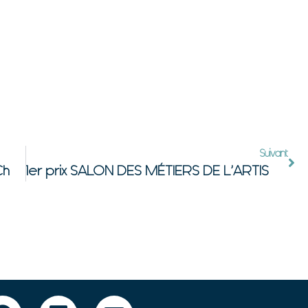
Suivant
1er prix de L’Artisanat – Châlons-en-Champagne
1er prix SALON DES MÉTIERS DE L’ARTISANAT – Ballancourt