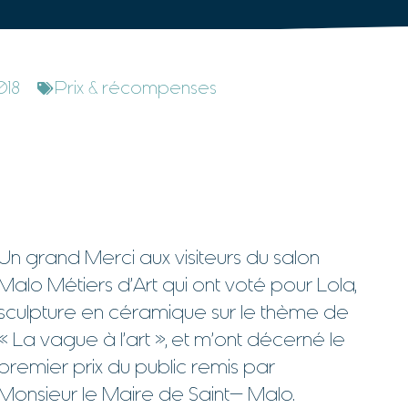
018
Prix & récompenses
Un grand Merci aux visiteurs du salon
Malo Métiers d’Art qui ont voté pour Lola,
sculpture en céramique sur le thème de
« La vague à l’art », et m’ont décerné le
premier prix du public remis par
Monsieur le Maire de Saint- Malo.