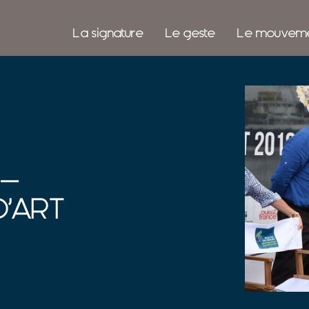
La signature
Le geste
Le mouvem
 –
D’ART