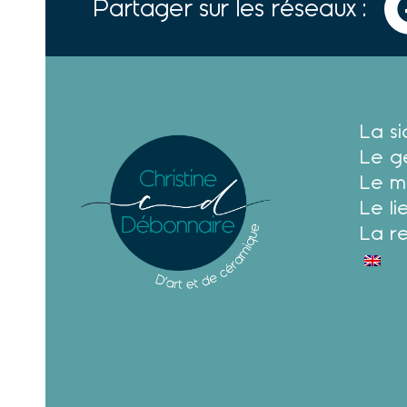
Partager sur les réseaux :
La s
Le g
Le m
Le li
La r