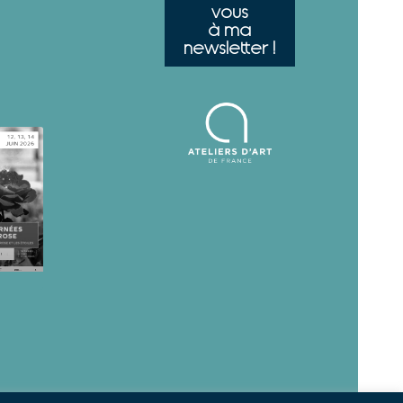
vous
à ma
newsletter !