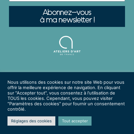
Abonnez-vous
à ma newsletter !
Mentions
Politique De
Gérer Votre
Nous utilisons des cookies sur notre site Web pour vous
Légales |
Confidentialité |
Abonnement
offrir la meilleure expérience de navigation. En cliquant
sur "Accepter tout", vous consentez à l'utilisation de
© 2026 Christine DEBONNAIRE - Tous Droits Réservés.
TOUS les cookies. Cependant, vous pouvez visiter
© Intégration Web
Visuel & Développement
| © Création
"Paramètres des cookies" pour fournir un consentement
Graphique
Studio RUBICOM
| © Crédits Photos
Vincent
contrôlé.
Débonnaire Photographe
Réglages des cookies
Tout accepter