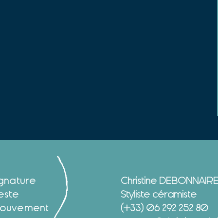
ignature
Christine DEBONNAIR
este
Styliste céramiste
ouvement
(+33) 06 292 252 80