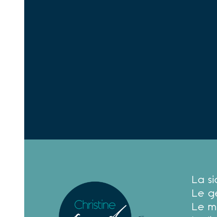
La s
Le g
Le m