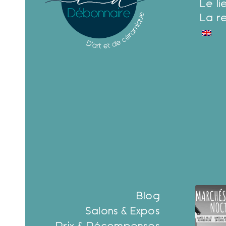
Le li
La r
Blog
Salons & Expos