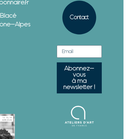
onnaire.fr
 Blacé
Contact
ône-Alpes
Abonnez-
vous
à ma
newsletter !