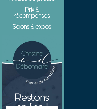
Prix &
récompenses
Salons & expos
Restons
en lien !