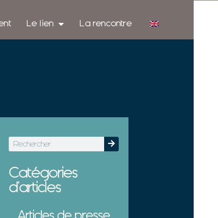
ent
Le lien
La rencontre
Catégories
d'articles
Articles de presse