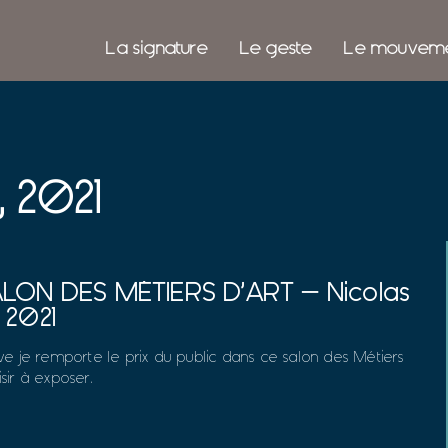
La signature
Le geste
Le mouvem
, 2021
 SALON DES MÉTIERS D’ART – Nicolas
y 2021
ve je remporte le prix du public dans ce salon des Métiers
isir à exposer.