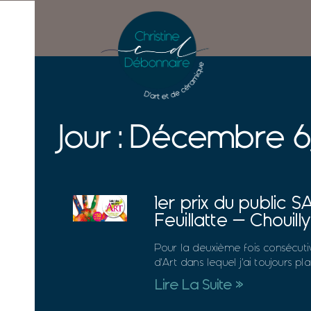
Jour : Décembre 6
1er prix du public
Feuillatte – Chouill
Pour la deuxième fois consécuti
d’Art dans lequel j’ai toujours pla
Lire La Suite »