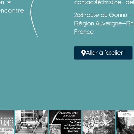
en
contact@christine-deb
encontre
268 route du Gonnu –
Région Auvergne-Rh
France
Aller à l'atelier !