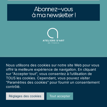
Abonnez-vous
à ma newsletter !
Mentions
Politique De
Gérer Votre
Nous utilisons des cookies sur notre site Web pour vous
Légales |
Confidentialité |
Abonnement
offrir la meilleure expérience de navigation. En cliquant
sur "Accepter tout", vous consentez à l'utilisation de
© 2026 Christine DEBONNAIRE - Tous Droits Réservés.
TOUS les cookies. Cependant, vous pouvez visiter
© Intégration Web
Visuel & Développement
| © Création
"Paramètres des cookies" pour fournir un consentement
Graphique
Studio RUBICOM
| © Crédits Photos
Vincent
contrôlé.
Débonnaire Photographe
Réglages des cookies
Tout accepter