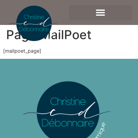
Page MailPoet
[mailpoet_page]