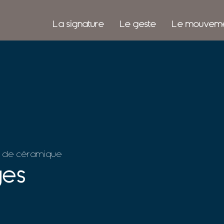
La signature
Le geste
Le mouvem
et de céramique
ges