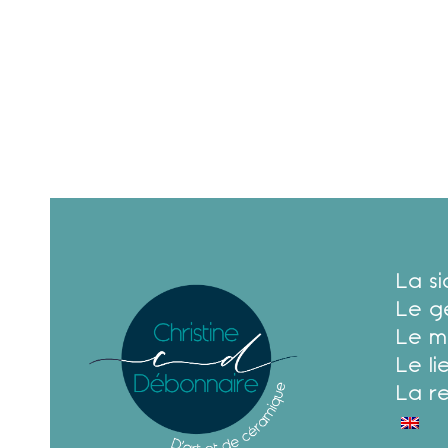
La s
Le g
Le m
Le li
La r