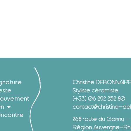
ignature
Christine DEBONNAIR
este
Styliste céramiste
ouvement
(+33) 06 292 252 80
en
contact@christine-deb
encontre
268 route du Gonnu –
Région Auvergne-Rh