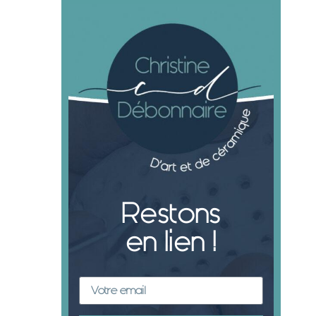
Restons
en lien !