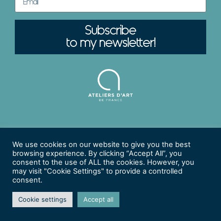
Subscribe
to my newsletter!
Legal Notices |
Privacy Policy
Manage Your Subscription
We use cookies on our website to give you the best
browsing experience. By clicking “Accept All”, you
© 2026 Christine DEBONNAIRE - Tous Droits Réservés.
consent to the use of ALL the cookies. However, you
© Web Integration
Visuel & Développement
| © Graphic
may visit "Cookie Settings" to provide a controlled
Design
Studio RUBICOM
| © Photo Credits
Vincent
consent.
Débonnaire Photographe
Cookie settings
Accept all