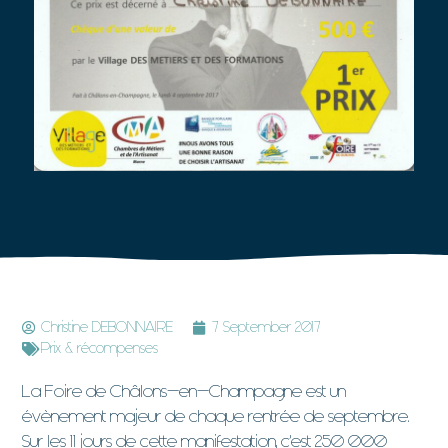
Christine DEBONNAIRE
7 September 2017
Prix & récompenses
La Foire de Châlons-en-Champagne est un
évènement majeur de chaque rentrée de septembre.
Sur les 11 jours de cette manifestation, c’est 250 000