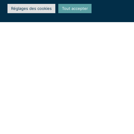
Réglages des cookies
Tout accepter
Portes Ouvertes – Noël 2025
– Blacé (69)
Christine DEBONNAIRE
Salons & expos
Portes ouvertes à mon
atelier-expo du 17 au 20
décembre 2025
Tous les après-midi de